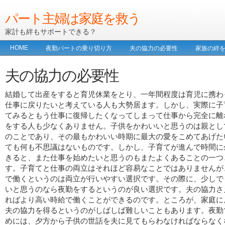
パート主婦は家庭を救う
家計も絆もサポートできる？
HOME
夜勤パートの乗り切り方
夫の協力の必要性
家族の絆
夫の協力の必要性
結婚して出産をすると育児休業をとり、一年間程度は育児に携わ
仕事に戻りたいと考えている人も大勢居ます。しかし、実際に子
てみるともう仕事に復帰したくなってしまって仕事から完全に離
をする人も少なくありません。子供をかわいいと思うのは親とし
のことであり、その最もかわいい時期に最大の愛をこめてあげた
ても何も不思議はないものです。しかし、子育てが進んで時間に
きると、また仕事を始めたいと思うのもまたよくあることの一つ
す。子育てと仕事の両立はそれほど容易なことではありませんが
で働くというのは両立が行いやすい選択です。その際に、少しで
いと思うのなら夜勤をするというのが良い選択です。夫の協力さ
ればより高い時給で働くことができるのです。ところが、家庭に
夫の協力を得るというのがしばしば難しいこともあります。夜勤
めには、夕方から子供の世話を夫に見てもらわなければならなく