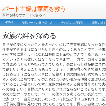
パート主婦は家庭を救う
家計も絆もサポートできる？
HOME
夜勤パートの乗り切り方
夫の協力の必要性
家族の絆
家族の絆を深める
育児が必要になったことをきっかけにして専業主婦になった女性
仕事ができるようになりたいと思うのはよくあることです。子供
や小学校に通うようになれば時間にも余裕ができてくるため、パ
くということも難しくはなくなってきます。一方で、自分が専業
て育児のほとんどを担ってきていると、夫にもっと積極的に育児
て欲しいと考えることもあるでしょう。子供が育ってきて親との
え始めるようになったときに、父親と子供の関係が円満であって
考えるのは当然です。そのためには小さい頃から仲良く遊ぶ状況
ていることが望ましいです。家族の絆を考える良妻賢母として夫
への参加という目標はクリアしなければならないこととなります
めの方法の一つとして、パートの働き方を考えるのが良策です。
は家にいて、自分は家にいないという状況が作り出されれば、必
は子供の面倒を見なければならなくなります。両方が自宅にいる